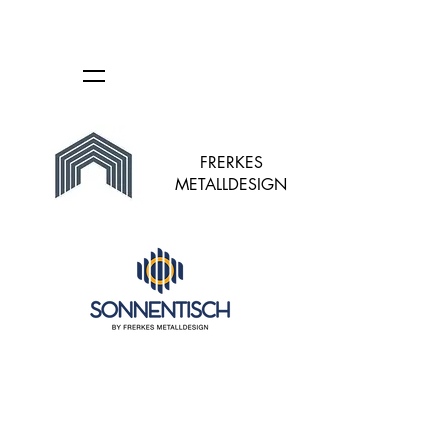
FRERKES
METALLDESIGN
Shop
/
Solartische für Garten, Terrasse und große Balkone