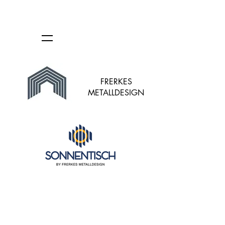
FRERKES
METALLDESIGN
Shop
/
Solartische in kompakten Abmessungen - auch als
Balkontisch oder Loungetisch