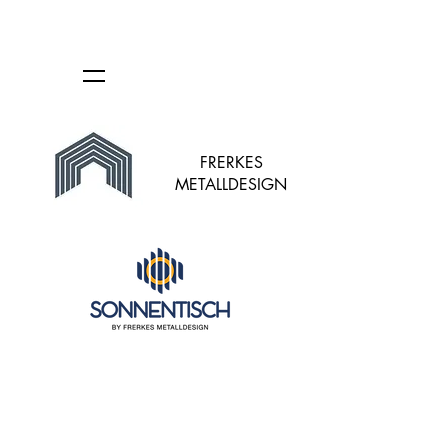
FRERKES
METALLDESIGN
Shop
/
Solartische in kompakten Abmessungen - auch als
Balkontisch oder Loungetisch